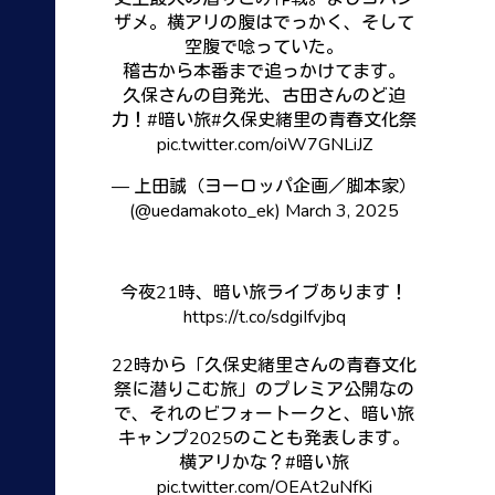
ザメ。横アリの腹はでっかく、そして
空腹で唸っていた。
稽古から本番まで追っかけてます。
久保さんの自発光、古田さんのど迫
力！
#暗い旅
#久保史緒里の青春文化祭
pic.twitter.com/oiW7GNLiJZ
— 上田誠（ヨーロッパ企画／脚本家）
(@uedamakoto_ek)
March 3, 2025
今夜21時、暗い旅ライブあります！
https://t.co/sdgiIfvjbq
22時から「久保史緒里さんの青春文化
祭に潜りこむ旅」のプレミア公開なの
で、それのビフォートークと、暗い旅
キャンプ2025のことも発表します。
横アリかな？
#暗い旅
pic.twitter.com/OEAt2uNfKi