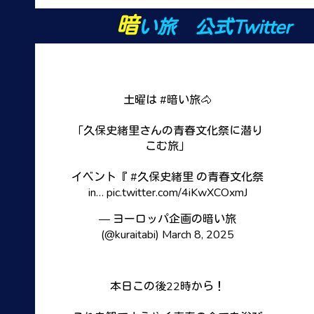
暗
い旅 公式Twitter
土曜は
#暗い旅
🐴
「久保史緒里さんの青春文化祭に潜り
こむ旅」
イベント『
#久保史緒里
の青春文化祭
in…
pic.twitter.com/4iKwXCOxmJ
— ヨーロッパ企画の暗い旅
(@kuraitabi)
March 8, 2025
本日この後22時から！