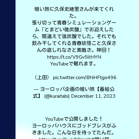
暗い旅に久保史緒里さんが来てくれ
た。
張り切って青春シミュレーションゲー
ム「とまどい微炭酸」でお迎えした
ら、間違えて強炭酸でした。それでも
飲み干してくれる青春妖怪こと久保さ
んの底しれなさと素敵さ。神回！
https://t.co/V9Gv5ltHYN
YouTubeで観れます。
（上田）
pic.twitter.com/BNHFtgo496
— ヨーロッパ企画の暗い旅【番組公
式】 (@kuraitabi)
December 11, 2023
YouTubeで公開しました！
ヨーロッパハウスにゴッドブレスがふ
きました。こんな日を待ってたんだ。