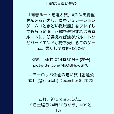
土曜は
#暗い旅
🐴
「青春ルートを選ぶ旅」
#久保史緒里
さんをお迎えし、青春シミレーション
ゲーム『とまどい微炭酸』をプレイし
てもらう企画。正解を選択すれば青春
ルートに、間違えれば銭ゲバルートな
どバッドエンドが待ち受けるこのゲー
ム。果たして攻略なるか!?
KBS、tvk共に24時30分〜(左子)
pic.twitter.com/MbOBHswBPC
— ヨーロッパ企画の暗い旅【番組公
式】 (@kuraitabi)
December 9, 2023
これ、迫ってきました。
9日土曜日24時30分から、KBSと
tvk。