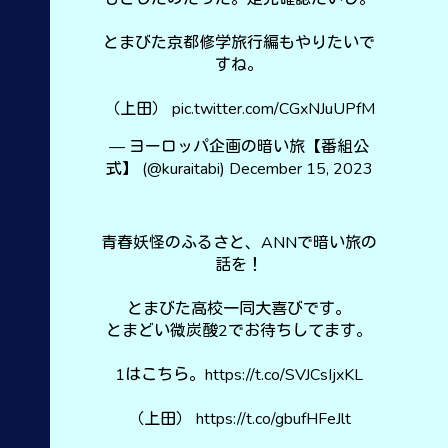
とまびた京都修学旅行編もやりたいで
すね。
（上田）
pic.twitter.com/CGxNJuUPfM
— ヨーロッパ企画の暗い旅【番組公
式】 (@kuraitabi)
December 15, 2023
青春妖怪のふるさと、ANNで暗い旅の
話を！
とまびた高校一同大喜びです。
とまどい微炭酸2でお待ちしてます。
1はこちら。
https://t.co/SVJCsIjxKL
（上田）
https://t.co/gbufHFeJlt