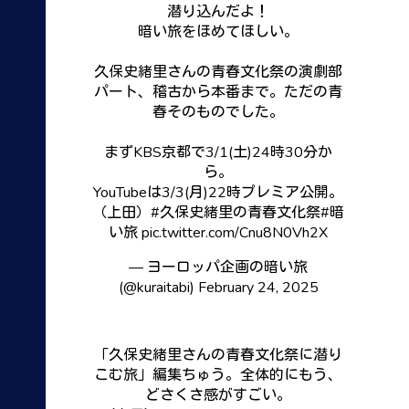
潜り込んだよ！
暗い旅をほめてほしい。
久保史緒里さんの青春文化祭の演劇部
パート、稽古から本番まで。ただの青
春そのものでした。
まずKBS京都で3/1(土)24時30分か
ら。
YouTubeは3/3(月)22時プレミア公開。
（上田）
#久保史緒里の青春文化祭
#暗
い旅
pic.twitter.com/Cnu8N0Vh2X
— ヨーロッパ企画の暗い旅
(@kuraitabi)
February 24, 2025
「久保史緒里さんの青春文化祭に潜り
こむ旅」編集ちゅう。全体的にもう、
どさくさ感がすごい。