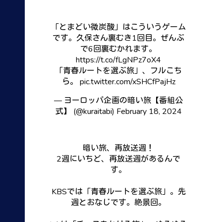
「とまどい微炭酸」はこういうゲーム
です。久保さん裏むき1回目。ぜんぶ
で6回裏むかれます。
https://t.co/fLgNPz7oX4
「青春ルートを選ぶ旅」、フルこち
ら。
pic.twitter.com/xSHCfPajHz
— ヨーロッパ企画の暗い旅【番組公
式】 (@kuraitabi)
February 18, 2024
暗い旅、再放送週！
2週にいちど、再放送週があるんで
す。
KBSでは「青春ルートを選ぶ旅」。先
週とおなじです。絶景回。