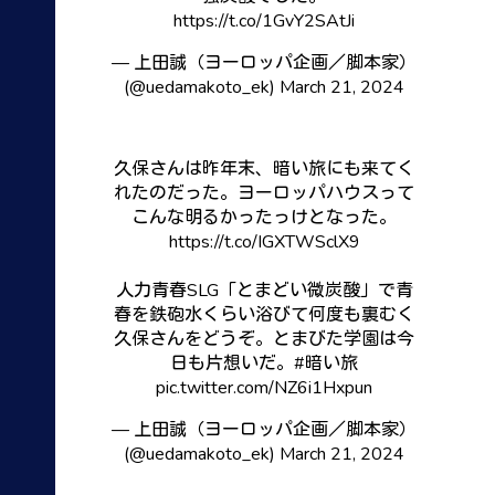
https://t.co/1GvY2SAtJi
— 上田誠（ヨーロッパ企画／脚本家）
(@uedamakoto_ek)
March 21, 2024
久保さんは昨年末、暗い旅にも来てく
れたのだった。ヨーロッパハウスって
こんな明るかったっけとなった。
https://t.co/IGXTWSclX9
人力青春SLG「とまどい微炭酸」で青
春を鉄砲水くらい浴びて何度も裏むく
久保さんをどうぞ。とまびた学園は今
日も片想いだ。
#暗い旅
pic.twitter.com/NZ6i1Hxpun
— 上田誠（ヨーロッパ企画／脚本家）
(@uedamakoto_ek)
March 21, 2024