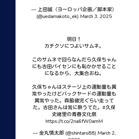
— 上田誠（ヨーロッパ企画／脚本家）
(@uedamakoto_ek)
March 3, 2025
明日！
カチクソにつよいサムネ。
このサムネで回らなんだら久保ちゃん
にも古田パイセンにも恥かかせること
になるから、大集合おね。
久保ちゃんはステージ上の運動量も異
常やったけどバックヤードの運動量も
異常やった。森脇健児ぐらい走って
た。古田さんは常に酔うてた。
#久保
史緒里の青春文化祭
https://t.co/2na6fW0amM
— 金丸慎太郎 (@shintaro88)
March 2,