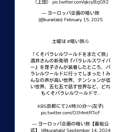
（上田）
pic.twitter.com/qkcyBzjG92
— ヨーロッパ企画の暗い旅
(@kuraitabi)
February 15, 2025
土曜は
#暗い旅
🐴
「くそパラレルワールドをまたぐ旅」
酒井さんの新発明『パラレルスワイパ
ー』を理子さんが装着したところ、パ
ラレルワールドに行ってしまった！み
んなの声が高い世界、テンションが低
い世界、五七五で話す世界など、どれ
もくそパラレルワールドで...
KBS京都にて24時30分〜(左子)
pic.twitter.com/O3MmtRTicF
— ヨーロッパ企画の暗い旅【番組公
式】 (@kuraitabi)
September 14, 2024