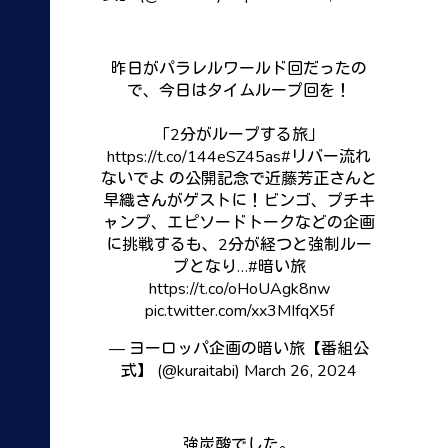
昨日がパラレルワールド回だったの
で、今日はタイムループ回を！
「2分がループする旅」
https://t.co/144eSZ45as
#リバー流れ
ないでよ
の公開記念で近藤芳正さんと
早織さんがゲストに！ビンゴ、プチキ
ャンプ、エピソードトークなどの企画
に挑戦するも、2分が経つと強制ルー
プとなり…
#暗い旅
https://t.co/oHoUAgk8nw
pic.twitter.com/xx3MIfqX5f
— ヨーロッパ企画の暗い旅【番組公
式】 (@kuraitabi)
March 26, 2024
強炭酸でした。