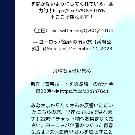
を聞かないようにしてくれている。協
力的！
https://t.co/V9Gv5ltHYN
↑ここで観れます！
（上田）
pic.twitter.com/Qv8Oy22tU4
— ヨーロッパ企画の暗い旅【番組公
式】 (@kuraitabi)
December 11, 2023
月曜も
#暗い旅
🐴
新作「青春ルートを選ぶ旅」の配信 今
夜22時〜▶️
https://t.co/p9dYn78cJt
みなさまからたくさんの反響いただい
たこちらの旅、早速YouTubeで見れま
す！22時にチャット欄へお集まりくだ
さい。ヨーロッパ企画のつくった青春
SLGは
#久保史緒里
さんを唸らすこと