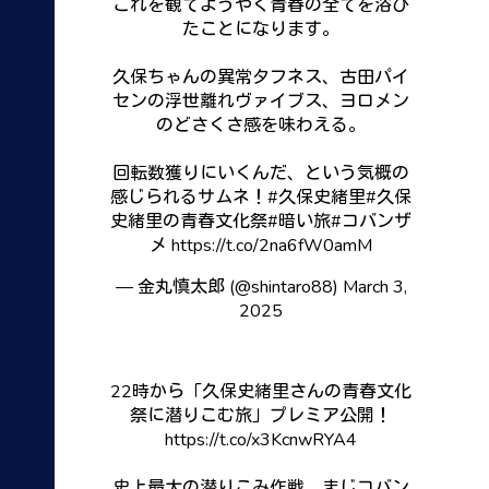
これを観てようやく青春の全てを浴び
たことになります。
久保ちゃんの異常タフネス、古田パイ
センの浮世離れヴァイブス、ヨロメン
のどさくさ感を味わえる。
回転数獲りにいくんだ、という気概の
感じられるサムネ！
#久保史緒里
#久保
史緒里の青春文化祭
#暗い旅
#コバンザ
メ
https://t.co/2na6fW0amM
— 金丸慎太郎 (@shintaro88)
March 3,
2025
22時から「久保史緒里さんの青春文化
祭に潜りこむ旅」プレミア公開！
https://t.co/x3KcnwRYA4
史上最大の潜りこみ作戦。まじコバン