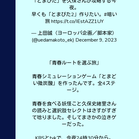
「とまびた」を久保さんが攻略する今
夜。
早くも「とまびた2」作りたい。
#暗い
旅
https://t.co/IEstAZZ1UY
— 上田誠（ヨーロッパ企画／脚本家）
(@uedamakoto_ek)
December 9, 2023
「青春ルートを選ぶ旅」
青春シミュレーションゲーム「とまど
い微炭酸」を作ったんです。全4ステ
ージ。
青春を食べる妖怪こと久保史緒里さん
の読みと選択肢セレクトはさすがすぎ
て唸りました。そしてまさかの泣きゲ
ーだった。
KBSとtvkで、今夜24時30分から。