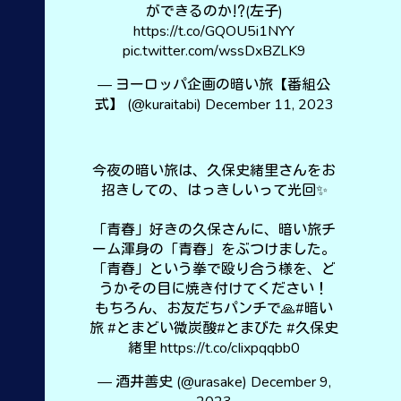
ができるのか⁉︎(左子)
https://t.co/GQOU5i1NYY
pic.twitter.com/wssDxBZLK9
— ヨーロッパ企画の暗い旅【番組公
式】 (@kuraitabi)
December 11, 2023
今夜の暗い旅は、久保史緒里さんをお
招きしての、はっきしいって光回✨
「青春」好きの久保さんに、暗い旅チ
ーム渾身の「青春」をぶつけました。
「青春」という拳で殴り合う様を、ど
うかその目に焼き付けてください！
もちろん、お友だちパンチで🙏
#暗い
旅
#とまどい微炭酸
#とまびた
#久保史
緒里
https://t.co/cIixpqqbb0
— 酒井善史 (@urasake)
December 9,