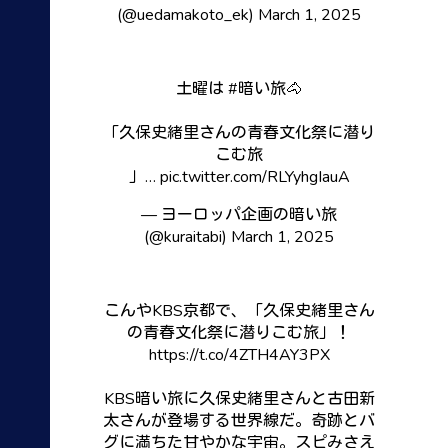
(@uedamakoto_ek)
March 1, 2025
土曜は
#暗い旅
🐴
「久保史緒里さんの青春文化祭に潜り
こむ旅
」…
pic.twitter.com/RLYyhgIauA
— ヨーロッパ企画の暗い旅
(@kuraitabi)
March 1, 2025
こんやKBS京都で、「久保史緒里さん
の青春文化祭に潜りこむ旅」！
https://t.co/4ZTH4AY3PX
KBS暗い旅に久保史緒里さんと古田新
太さんが登場する世界線だ。奇跡とバ
グに満ちた甘やかな宇宙。スピみさえ