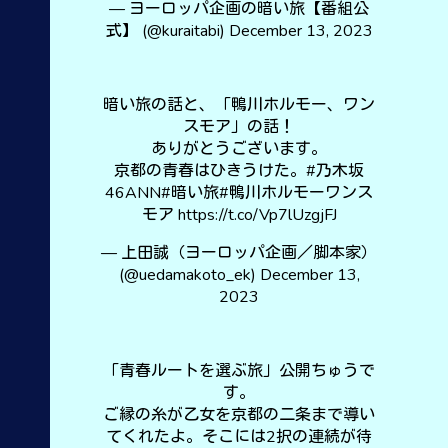
— ヨーロッパ企画の暗い旅【番組公
式】 (@kuraitabi)
December 13, 2023
暗い旅の話と、「鴨川ホルモー、ワン
スモア」の話！
ありがとうございます。
京都の青春はひきうけた。
#乃木坂
46ANN
#暗い旅
#鴨川ホルモーワンス
モア
https://t.co/Vp7lUzgjFJ
— 上田誠（ヨーロッパ企画／脚本家）
(@uedamakoto_ek)
December 13,
2023
「青春ルートを選ぶ旅」公開ちゅうで
す。
ご縁の糸が乙女を京都の二条まで導い
てくれたよ。そこには2択の連続が待