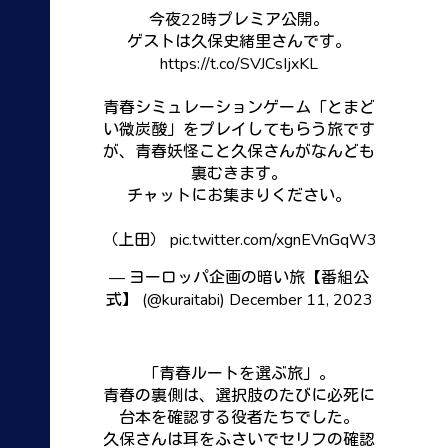
今夜22時プレミア公開。
ゲストは久保史緒里さんです。
https://t.co/SVJCsIjxKL
青春シミュレーションゲーム「とまど
い微炭酸」をプレイしてもらう旅です
が、青春妖怪こと久保さんがなんども
裏むきます。
チャットにお集まりください。
（上田）
pic.twitter.com/xgnEVnGqW3
— ヨーロッパ企画の暗い旅【番組公
式】 (@kuraitabi)
December 11, 2023
「青春ルートを選ぶ旅」。
青春の裏側は、選択肢のたびに必死に
台本を確認する役者たちでした。
久保さんは耳をふさいでセリフの確認