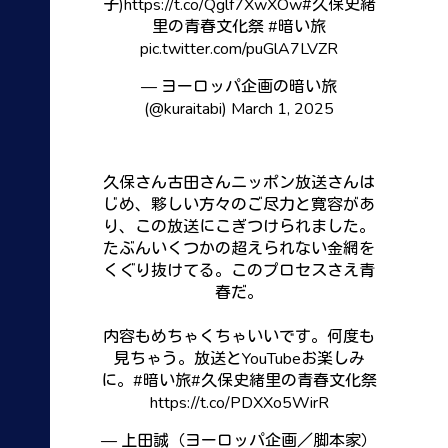
子)
https://t.co/Qglf7XwXOw
#久保史緒
里の青春文化祭
#暗い旅
pic.twitter.com/puGlA7LVZR
— ヨーロッパ企画の暗い旅
(@kuraitabi)
March 1, 2025
久保さん古田さんニッポン放送さんは
じめ、夥しい方々のご尽力と寛容があ
り、この放送にこぎつけられました。
たぶんいくつかの超えられない金網を
くぐり抜けてる。このプロセスさえ青
春だ。
内容もめちゃくちゃいいです。何度も
見ちゃう。放送とYouTubeお楽しみ
に。
#暗い旅
#久保史緒里の青春文化祭
https://t.co/PDXXo5WirR
— 上田誠（ヨーロッパ企画／脚本家）