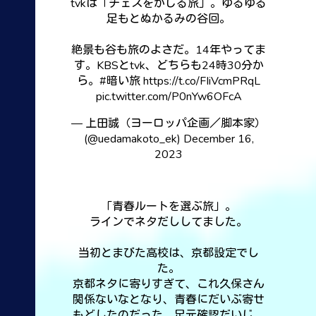
tvkは「チェスをかじる旅」。ゆるゆる
足もとぬかるみの谷回。
絶景も谷も旅のよさだ。14年やってま
す。KBSとtvk、どちらも24時30分か
ら。
#暗い旅
https://t.co/FIiVcmPRqL
pic.twitter.com/P0nYw6OFcA
— 上田誠（ヨーロッパ企画／脚本家）
(@uedamakoto_ek)
December 16,
2023
「青春ルートを選ぶ旅」。
ラインでネタだししてました。
当初とまびた高校は、京都設定でし
た。
京都ネタに寄りすぎて、これ久保さん
関係ないなとなり、青春にだいぶ寄せ
もどしたのだった。足元確認だいじ。