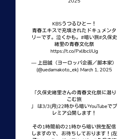
2025
KBSうつるひとー！
青春エキスで充填されたドキュメンタ
リーです。泣くかも。
#暗い旅
#久保史
緒里の青春文化祭
https://t.co/PxlIbcIJUg
— 上田誠（ヨーロッパ企画／脚本家）
(@uedamakoto_ek)
March 1, 2025
「久保史緒里さんの青春文化祭に潜り
こむ旅
」 は3/3(月)22時から暗いYouTubeでプ
レミア公開します！
その1時間前の21時から暗い旅生配信
しますので、お待ちしております！(左