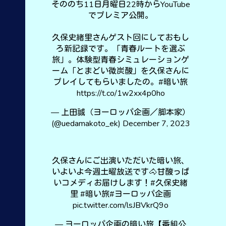
そののち11日月曜日22時からYouTube
でプレミア公開。
久保史緒里さんゲスト回にしておもし
ろ新記録です。「青春ルートを選ぶ
旅」。体験型青春シミュレーションゲ
ーム「とまどい微炭酸」を久保さんに
プレイしてもらいましたの。
#暗い旅
https://t.co/1w2xx4p0ho
— 上田誠（ヨーロッパ企画／脚本家）
(@uedamakoto_ek)
December 7, 2023
久保さんにご出演いただいた暗い旅、
いよいよ今週土曜放送です🐴甘酸っぱ
いコメディお届けします！
#久保史緒
里
#暗い旅
#ヨーロッパ企画
pic.twitter.com/lsJBVkrQ9o
— ヨーロッパ企画の暗い旅【番組公