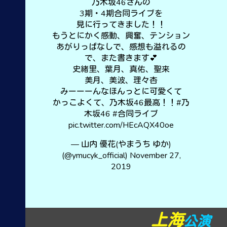
乃木坂46さんの
3期・4期合同ライブを
見に行ってきました！！
もうとにかく感動、興奮、テンション
あがりっぱなしで、感想も溢れるの
で、また書きます💕
史緒里、葉月、真佑、聖来
美月、美波、理々杏
みーーーんなほんっとに可愛くて
かっこよくて、乃木坂46最高！！
#乃
木坂46
#合同ライブ
pic.twitter.com/HEcAQX40oe
— 山内 優花(やまうち ゆか)
(@ymucyk_official)
November 27,
2019
上海
公演