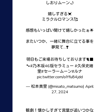
しおりムーン🌙
嬉しすぎる💓
ミラクルロマンス🥰
感想もいっぱい聞けて嬉しかったぁ🌟
またいつか、一緒に舞台に立てる事を
夢見て…❣️
明日もご来場お待ちしております🐈‍⬛
🐾
#乃木坂46版セラミュー
#久保史緒
里
#セーラームーン
#ルナ
pic.twitter.com/oIYfu84jdd
— 松本美里 (@misato_matsumo)
April
27, 2024
観劇！懐かしすぎて言葉が追いつかな