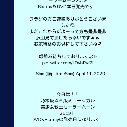
ーラームーン2019
Blu-ray＆DVD本日発売です‼️
フラゲの方ご連絡ありがとうございま
した😊
まだこれからだよーって方も是非是非
沢山見て頂けたら幸いです🔥🔥
お家時間のお供にして下さいね💕
感想お待ちしております🌙✨
pic.twitter.com/ilDvbPvf7l
— Shin (@pickmeShin)
April 11, 2020
今日は！！
乃木坂４６版ミュージカル
「美少女戦士セーラームーン
2019」
DVD&Blu-rayの発売日になります！