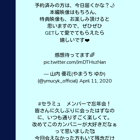
予約済みの方は、今日届くかな？🌙
本編映像はもちろん、
特典映像も、お楽しみ頂けると
思いますので、ぜひぜひ
GETして愛でてもらえたら
嬉しいです❤️
感想待ってます🌈
pic.twitter.com/JmDTHszNan
— 山内 優花(やまうち ゆか)
(@ymucyk_official)
April 11, 2020
#セラミュ
メンバーで忘年会！
皆さんに久しぶりに会ったはずなの
に、いつも通りすごく楽しくて。
改めてこのカンパニーが大好きだなぁ
って思いました🥰
今回会えなかった方もいて残念だけ