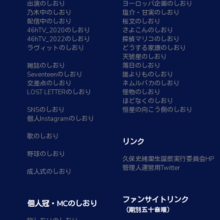
出演のしおり
ヨーロッパ企画のしおり
乃木中のしおり
塩介・甘実のしおり
配信中のしおり
桜文のしおり
46hTV_2020のしおり
さよこんのしおり
46hTV_2022のしおり
探偵マリコのしおり
ラヴィットのしおり
どうする家康のしおり
天號星のしおり
雑誌のしおり
落日のしおり
Seventeenのしおり
誰よりものしおり
交差点のしおり
ネムルバカのしおり
LOST LETTERのしおり
怪物のしおり
ほどなくのしおり
SNSのしおり
恒星の向こう側のしおり
個人Instagramのしおり
歌のしおり
リンク
野球のしおり
久保史緒里生誕祭実行委員会HP
管理人運営用Twitter
成人式のしおり
ファンサイトリンク
個人冠・MCのしおり
（期別五十音順）