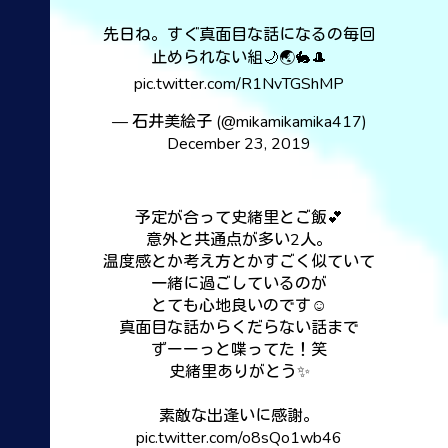
先日ね。すぐ真面目な話になるの毎回
止められない組🌙🌏🐇🎩
pic.twitter.com/R1NvTGShMP
— 石井美絵子 (@mikamikamika417)
December 23, 2019
予定が合って史緒里とご飯💕
意外と共通点が多い2人。
温度感とか考え方とかすごく似ていて
一緒に過ごしているのが
とても心地良いのです☺️
真面目な話からくだらない話まで
ずーーっと喋ってた！笑
史緒里ありがとう✨
素敵な出逢いに感謝。
pic.twitter.com/o8sQo1wb46