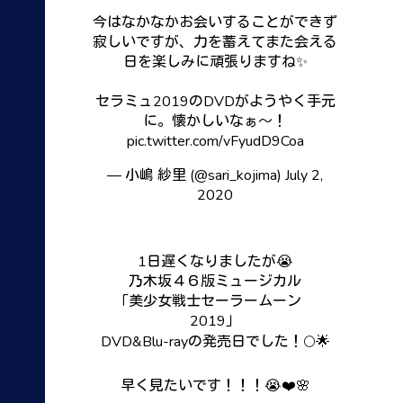
今はなかなかお会いすることができず
寂しいですが、力を蓄えてまた会える
日を楽しみに頑張りますね✨
セラミュ2019のDVDがようやく手元
に。懐かしいなぁ〜！
pic.twitter.com/vFyudD9Coa
— 小嶋 紗里 (@sari_kojima)
July 2,
2020
1日遅くなりましたが😭
乃木坂４６版ミュージカル
「美少女戦士セーラームーン
2019」
DVD&Blu-rayの発売日でした！🌕🌟
早く見たいです！！！😭❤️🌸