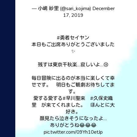
— 小嶋 紗里 (@sari_kojima)
December
17, 2019
#勇者セイヤン
本日もご出席ありがとうございました
✨
残すは東京千秋楽…寂しいよ…😢
毎日冒険に出るのが本当に楽しくて幸
せです。 明日もご観劇お待ちしてま
す。
愛する愛する
#早川聖来
#久保史織
里
が来てくれました。 ほんとに大
好き。
顔見たら泣きそうになったよ…
ありがとうね😂😂😂
pic.twitter.com/09Yh10etJp