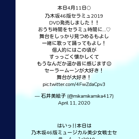
本日4月11日🌕
乃木坂46版セラミュ2019
DVD発売しました！！
おうち時間をセラミュ時間に…♡
舞台をしっかり見つめるもよし
一緒に歌って踊ってもよし！
個人的にはこの頃が
すっっごく懐かしくて
もうなんだか遥か昔に感じます😌
セーラームーンが大好き！
舞台が大好き！
pic.twitter.com/4FwZdaCpv3
— 石井美絵子 (@mikamikamika417)
April 11, 2020
はいっ‼️本日は
乃木坂46版ミュージカル美少女戦士セ